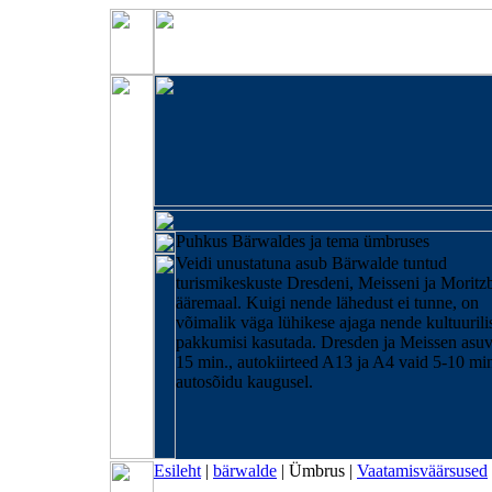
Puhkus Bärwaldes ja tema ümbruses
Veidi unustatuna asub Bärwalde tuntud
turismikeskuste Dresdeni, Meisseni ja Moritz
ääremaal. Kuigi nende lähedust ei tunne, on
võimalik väga lühikese ajaga nende kultuurili
pakkumisi kasutada. Dresden ja Meissen asu
15 min., autokiirteed A13 ja A4 vaid 5-10 mi
autosõidu kaugusel.
Esileht
|
bärwalde
|
Ümbrus
|
Vaatamisväärsused